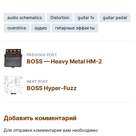
audio schematics
Distortion
guitar fx
guitar pedal
overdrive
аудио
гитарные эффекты
Н
PREVIOUS POST
а
BOSS — Heavy Metal HM-2
в
и
NEXT POST
г
BOSS Hyper-Fuzz
а
ц
и
Добавить комментарий
я
Для отправки комментария вам необходимо
п