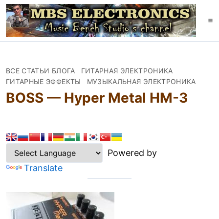
S
k
M
i
e
p
n
t
u
o
c
ВСЕ СТАТЬИ БЛОГА
ГИТАРНАЯ ЭЛЕКТРОНИКА
o
ГИТАРНЫЕ ЭФФЕКТЫ
МУЗЫКАЛЬНАЯ ЭЛЕКТРОНИКА
n
BOSS — Hyper Metal HM-3
t
e
n
t
Powered by
Translate