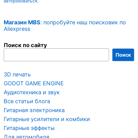
авторизоваться
.
о
з
Магазин MBS
: попробуйте наш поисковик по
а
Aliexpress
п
и
Поиск по сайту
с
Поиск
я
м
3D печать
GODOT GAME ENGINE
Аудиотехника и звук
Все статьи блога
Гитарная электроника
Гитарные усилители и комбики
Гитарные эффекты
Для автомобиля