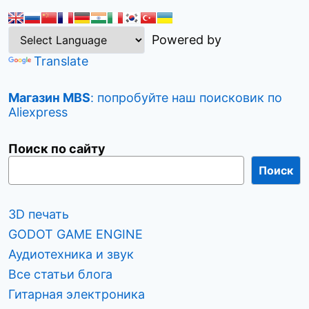
в
и
Powered by
г
Translate
а
ц
Магазин MBS
: попробуйте наш поисковик по
и
Aliexpress
я
п
Поиск по сайту
о
Поиск
з
а
3D печать
п
GODOT GAME ENGINE
и
Аудиотехника и звук
с
Все статьи блога
я
Гитарная электроника