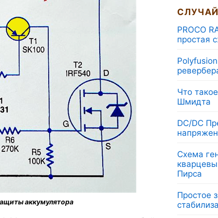
СЛУЧАЙ
PROCO RA
простая 
Polyfusio
ревербер
Что такое
Шмидта
DC/DC Пр
напряжен
Схема ге
кварцевы
Пирса
Простое з
защиты аккумулятора
стабилиз