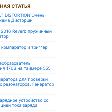
НАЯ СТАТЬЯ
T DISTORTION Очень
схема Дисторшн
n 2016 Reverb пружинный
атор
 компаратор и триггер
еобразователь
ия 170В на таймере 555
нератора для проверки
х резонаторов. Генератор
арядное устройство со
ацией тока заряда