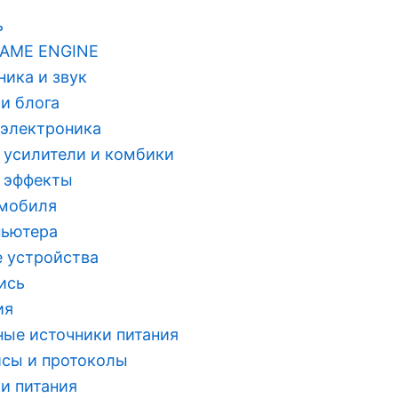
ь
AME ENGINE
ника и звук
ьи блога
 электроника
 усилители и комбики
 эффекты
омобиля
пьютера
 устройства
ись
ия
ые источники питания
сы и протоколы
и питания