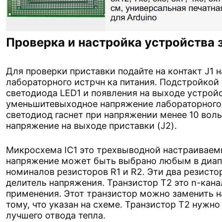
Проверка и настройка устройства
Для проверки приставки подайте на контакт J1 
лабораторного истрчн ка питания. Подстройкой
светодиода LED1 и появления на выходе устройс
уменьшитевыходное напряжение лабораторного и
светодиод гаснет при напряжении менее 10 вол
напряжение на выходе приставки (J2).
Микросхема IC1 это трехвыводной настраиваем
напряжение может быть выбрано любым в диапаз
номиналов резисторов R1 и R2. Эти два резист
делитель напряжения. Транзистор Т2 это n-ка
применения. Этот транзистор можно заменить н
тому, что указан на схеме. Транзистор Т2 нужно
лучшего отвода тепла.