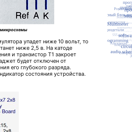
и микросхемы
лятора упадет ниже 10 вольт, то
анет ниже 2,5 в. На катоде
ния и транзистор Т1 закроет
гаджет будет отключен от
ия его глубокого разряда.
ндикатор состояния устройства.