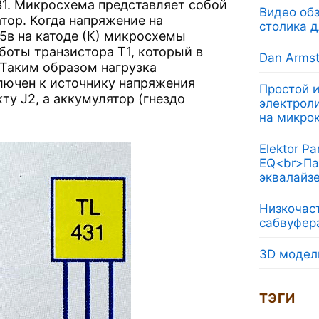
1. Микросхема представляет собой
Видео обз
тор. Когда напряжение на
столика д
5в на катоде (К) микросхемы
боты транзистора Т1, который в
Dan Armst
 Таким образом нагрузка
лючен к источнику напряжения
Простой 
ту J2, а аккумулятор (гнездо
электрол
на микро
Elektor Pa
EQ<br>Па
эквалайз
Низкочас
сабвуфер
3D модел
ТЭГИ