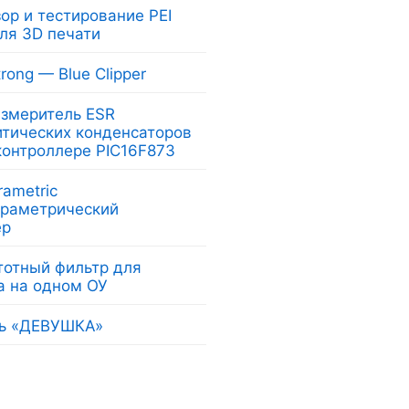
ор и тестирование PEI
ля 3D печати
rong — Blue Clipper
измеритель ESR
итических конденсаторов
контроллере PIC16F873
rametric
раметрический
ер
тотный фильтр для
а на одном ОУ
ь «ДЕВУШКА»