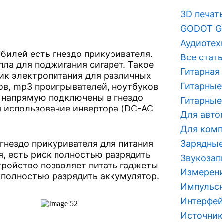
3D печат
GODOT G
Аудиотех
билей есть гнездо прикуривателя.
Все стат
пла для поджигания сигарет. Такое
Гитарная
ник электропитания для различных
Гитарные
ов, mp3 проигрывателей, ноутбуков
ь напрямую подключены в гнездо
Гитарные
я использование инвертора (DC-AC
Для авт
Для ком
гнездо прикуривателя для питания
Зарядные
, есть риск полностью разрядить
Звукозап
тройство позволяет питать гаджеты
Измерен
 полностью разрядить аккумулятор.
Импульсн
Интерфей
Источник