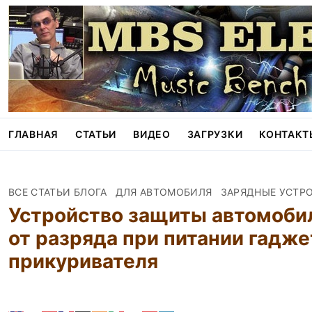
S
k
i
p
t
o
c
o
n
ГЛАВНАЯ
СТАТЬИ
ВИДЕО
ЗАГРУЗКИ
КОНТАКТ
t
e
n
t
ВСЕ СТАТЬИ БЛОГА
ДЛЯ АВТОМОБИЛЯ
ЗАРЯДНЫЕ УСТР
Устройство защиты автомоби
от разряда при питании гадже
прикуривателя