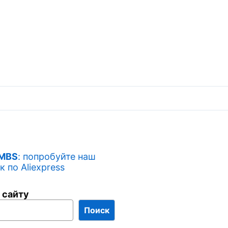
 MBS
: попробуйте наш
 по Aliexpress
 сайту
Поиск