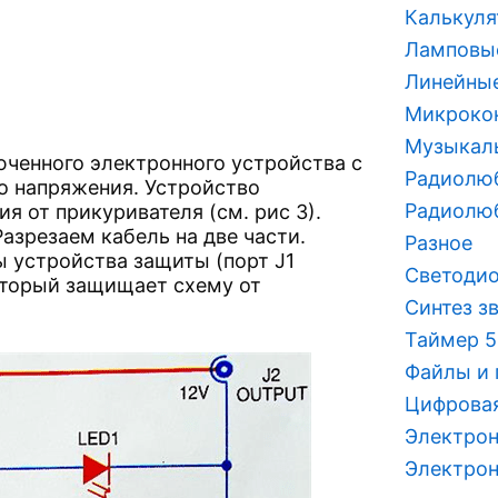
Калькуля
Ламповы
Линейные
Микроко
Музыкаль
ченного электронного устройства с
Радиолюб
о напряжения. Устройство
Радиолю
я от прикуривателя (см. рис 3).
азрезаем кабель на две части.
Разное
ы устройства защиты (порт J1
Светодио
который защищает схему от
Синтез з
Таймер 5
Файлы и
Цифровая
Электрон
Электрон