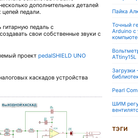
 несколько дополнительных деталей
Пайка Ал
 цепей педали.
Точный ге
ь гитарную педаль с
Arduino с
оздавать свои собственные звуки с
компьюте
Вольтмет
няемый проект
pedalSHIELD UNO
ATtiny15L
Загрузки
библиоте
налоговых каскадов устройства
Pearl Com
ШИМ регу
вентилят
ТЭГИ