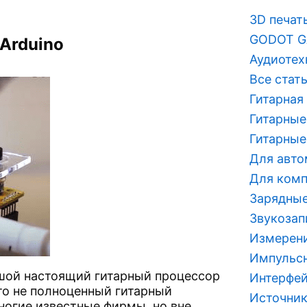
3D печат
GODOT G
 Arduino
Аудиотех
Все стат
Гитарная
Гитарные
Гитарные
Для авт
Для ком
Зарядные
Звукозап
Измерен
Импульсн
ьшой настоящий гитарный процессор
Интерфей
это не полноценный гитарный
Источник
ногие известные фирмы, но вне