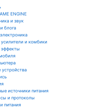
ь
AME ENGINE
ника и звук
ьи блога
 электроника
 усилители и комбики
 эффекты
омобиля
пьютера
 устройства
ись
ия
ые источники питания
сы и протоколы
и питания