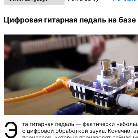
Цифровая гитарная педаль на базе
Э
та гитарная педаль — фактически небол
с цифровой обработкой звука. Конечно, 
процессор, которые производят сейчас м