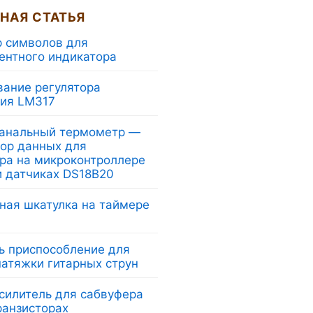
НАЯ СТАТЬЯ
р символов для
ентного индикатора
вание регулятора
ия LM317
анальный термометр —
тор данных для
ра на микроконтроллере
и датчиках DS18B20
ная шкатулка на таймере
ь приспособление для
натяжки гитарных струн
силитель для сабвуфера
ранзисторах