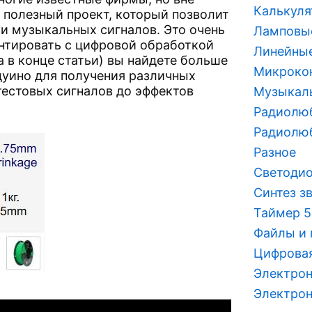
Калькуля
 полезный проект, который позволит
и музыкальных сигналов. Это очень
Ламповы
нтировать с цифровой обработкой
Линейные
а в конце статьи) вы найдете больше
Микроко
уино для получения различных
тестовых сигналов до эффектов
Музыкаль
Радиолюб
Радиолю
Разное
Светодио
Синтез з
Таймер 5
Файлы и
Цифровая
Электрон
Электрон