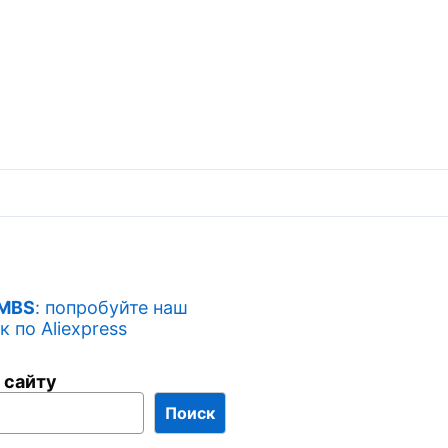
 MBS
: попробуйте наш
 по Aliexpress
 сайту
Поиск