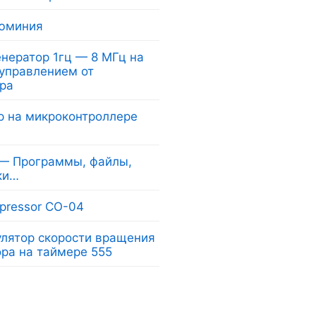
юминия
нератор 1гц — 8 МГц на
 управлением от
ра
р на микроконтроллере
 — Программы, файлы,
ки…
pressor CO-04
лятор скорости вращения
ора на таймере 555