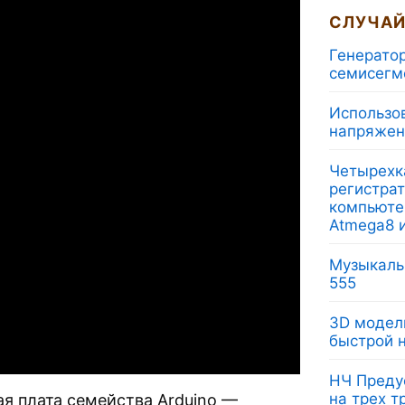
СЛУЧАЙ
Генерато
семисегм
Использо
напряжен
Четырехк
регистра
компьюте
Atmega8 
Музыкаль
555
3D модел
быстрой 
НЧ Преду
на трех т
ая плата семейства Arduino —