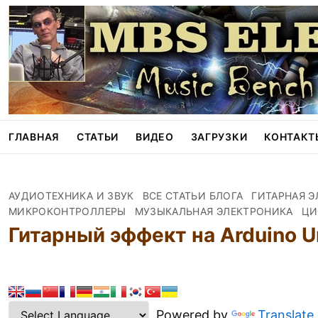
S
k
i
p
t
o
c
o
n
ГЛАВНАЯ
СТАТЬИ
ВИДЕО
ЗАГРУЗКИ
КОНТАКТ
t
e
n
t
АУДИОТЕХНИКА И ЗВУК
ВСЕ СТАТЬИ БЛОГА
ГИТАРНАЯ 
МИКРОКОНТРОЛЛЕРЫ
МУЗЫКАЛЬНАЯ ЭЛЕКТРОНИКА
ЦИ
Гитарный эффект на Arduino U
Powered by
Translate